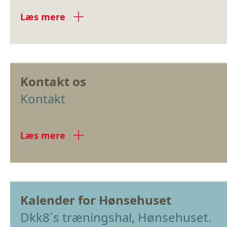
Læs mere
Kontakt os
Kontakt
Læs mere
Kalender for Hønsehuset
Dkk8´s træningshal, Hønsehuset.