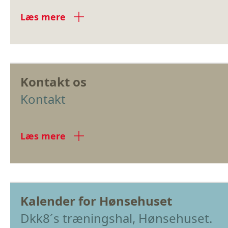
Læs mere
Kontakt os
Kontakt
Læs mere
Kalender for Hønsehuset
Dkk8´s træningshal, Hønsehuset.