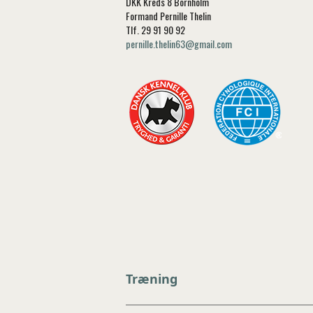
DKK Kreds 8 Bornholm
Formand Pernille Thelin
Tlf. 29 91 90 92
pernille.thelin63@gmail.com
Træning