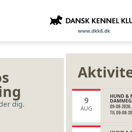
www.dkk8.dk
Aktivit
os
ing
HUND & M
9
DAMMEG
der dig.
09-08-2026, 
AUG
TIL 09-08-20