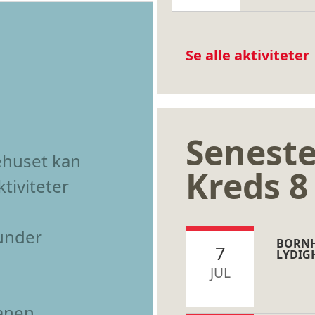
Se alle aktiviteter
Seneste
ehuset kan
Kreds 
ktiviteter
under
BORNH
7
LYDIG
JUL
anen