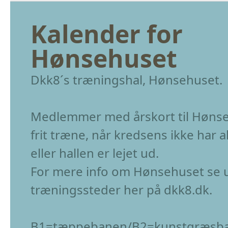
Kalender for
Hønsehuset
Dkk8´s træningshal, Hønsehuset.
Medlemmer med årskort til Høns
frit træne, når kredsens ikke har a
eller hallen er lejet ud.
For mere info om Hønsehuset se 
træningssteder her på dkk8.dk.
B1=tæppebanen/B2=kunstgræsb