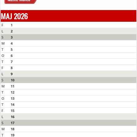
MAJ 2026
F
1
L
2
S
3
M
4
T
5
O
6
T
7
F
8
L
9
S
10
M
11
T
12
O
13
T
14
F
15
L
16
S
17
M
18
T
19