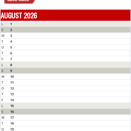
AUGUST 2026
L
1
S
2
M
3
T
4
O
5
T
6
F
7
L
8
S
9
M
10
T
11
O
12
T
13
F
14
L
15
S
16
M
17
T
18
O
19