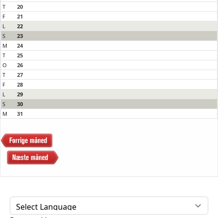
T
20
F
21
L
22
S
23
M
24
T
25
O
26
T
27
F
28
L
29
S
30
M
31