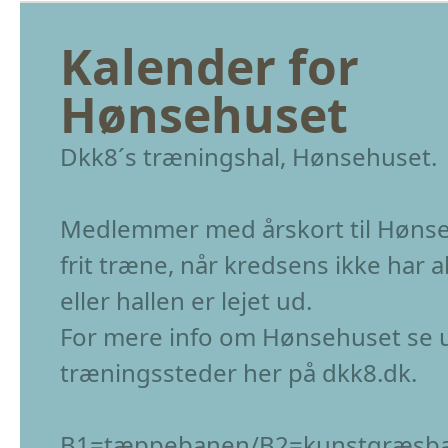
Kalender for
Hønsehuset
Dkk8´s træningshal, Hønsehuset.
Medlemmer med årskort til Høns
frit træne, når kredsens ikke har a
eller hallen er lejet ud.
For mere info om Hønsehuset se 
træningssteder her på dkk8.dk.
B1=tæppebanen/B2=kunstgræsb