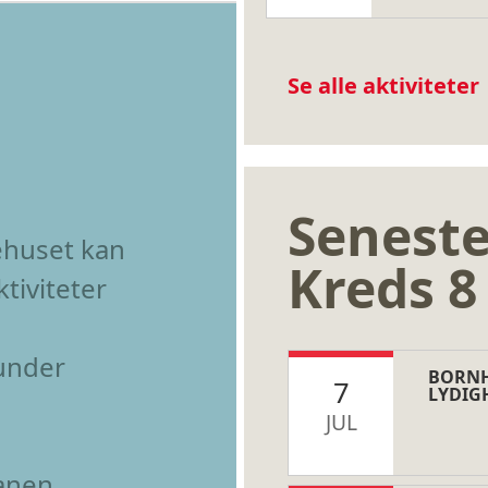
Se alle aktiviteter
Seneste
ehuset kan
Kreds 
ktiviteter
under
BORNH
7
LYDIG
JUL
anen