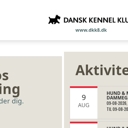
www.dkk8.dk
Aktivit
os
ing
HUND & M
9
DAMMEG
der dig.
09-08-2026, 
AUG
TIL 09-08-20