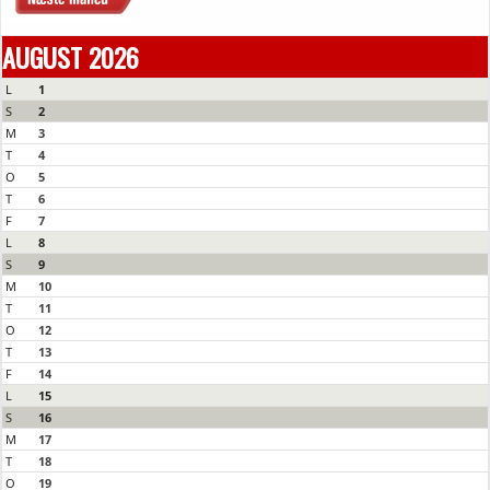
AUGUST 2026
L
1
S
2
M
3
T
4
O
5
T
6
F
7
L
8
S
9
M
10
T
11
O
12
T
13
F
14
L
15
S
16
M
17
T
18
O
19