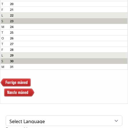
T
20
F
21
L
22
S
23
M
24
T
25
O
26
T
27
F
28
L
29
S
30
M
31