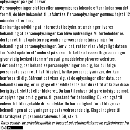
oplysninger på eget ansvar.
Personoplysninger slettes eller anonymiseres løbende efterhånden som det
formål, de blev indsamlet til, afsluttes. Personoplysninger gemmes højst i 12
måneder efter brug.
Den hurtige udvikling af internettet betyder, at ændringer i vores
behandling af personoplysninger kan blive nødvendige. Vi forbeholder os
derfor ret til at opdatere og ændre nærværende retningslinjer for
behandling af personoplysninger. Gør vi det, retter vi selvfølgeligt datoen
for "sidst opdateret" nederst på siden. I tilfælde af væsentlige ændringer
giver vi dig besked i form af en synlig meddelelse på vores websites.
I det omfang, der behandles personoplysninger om dig, har du ifølge
persondataloven ret til at få oplyst, hvilke personoplysninger, der kan
henføres til dig. Såfremt det viser sig, at de oplysninger eller data, der
behandles om dig, er urigtige eller vildledende, har du ret til at kræve disse
berigtiget, slettet eller blokeret. Du kan til enhver tid gøre indsigelse mod,
at oplysninger om dig gøres til genstand for behandling. Du kan også til
enhver tid tilbagekalde dit samtykke. Du har mulighed for at klage over
behandlingen af oplysninger og data vedrørende dig. Klage indgives til
Datatilsynet, jf. persondatalovens § 58, stk. 1.
Vores cookie- og privatlivspolitik er baseret på retningslinierne og vejledningen fra