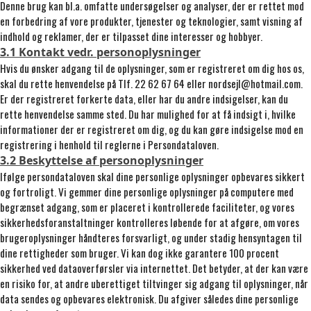
Denne brug kan bl.a. omfatte undersøgelser og analyser, der er rettet mod
en forbedring af vore produkter, tjenester og teknologier, samt visning af
indhold og reklamer, der er tilpasset dine interesser og hobbyer.
3.1 Kontakt vedr. personoplysninger
Hvis du ønsker adgang til de oplysninger, som er registreret om dig hos os,
skal du rette henvendelse på Tlf. 22 62 67 64 eller nordsejl@hotmail.com.
Er der registreret forkerte data, eller har du andre indsigelser, kan du
rette henvendelse samme sted. Du har mulighed for at få indsigt i, hvilke
informationer der er registreret om dig, og du kan gøre indsigelse mod en
registrering i henhold til reglerne i Persondataloven.
3.2 Beskyttelse af personoplysninger
Ifølge persondataloven skal dine personlige oplysninger opbevares sikkert
og fortroligt. Vi gemmer dine personlige oplysninger på computere med
begrænset adgang, som er placeret i kontrollerede faciliteter, og vores
sikkerhedsforanstaltninger kontrolleres løbende for at afgøre, om vores
brugeroplysninger håndteres forsvarligt, og under stadig hensyntagen til
dine rettigheder som bruger. Vi kan dog ikke garantere 100 procent
sikkerhed ved dataoverførsler via internettet. Det betyder, at der kan være
en risiko for, at andre uberettiget tiltvinger sig adgang til oplysninger, når
data sendes og opbevares elektronisk. Du afgiver således dine personlige