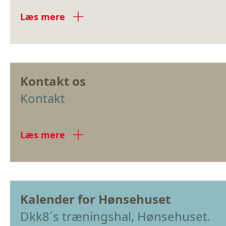
Læs mere
Kontakt os
Kontakt
Læs mere
Kalender for Hønsehuset
Dkk8´s træningshal, Hønsehuset.