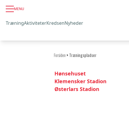
MENU
Træning
Aktiviteter
Kredsen
Nyheder
Forsiden
>
Træningspladser
Hønsehuset
Klemensker Stadion
Østerlars Stadion