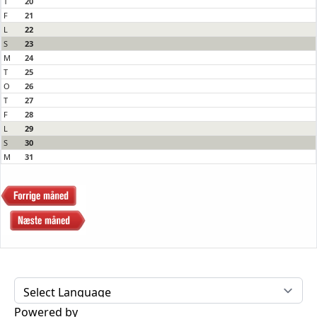
T
20
F
21
L
22
S
23
M
24
T
25
O
26
T
27
F
28
L
29
S
30
M
31
Powered by