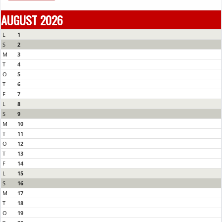
AUGUST 2026
L
1
S
2
M
3
T
4
O
5
T
6
F
7
L
8
S
9
M
10
T
11
O
12
T
13
F
14
L
15
S
16
M
17
T
18
O
19