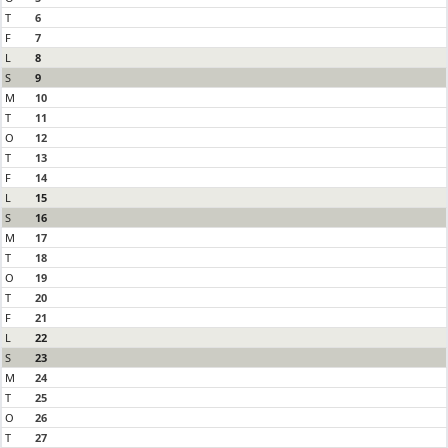
T
6
F
7
L
8
S
9
M
10
T
11
O
12
T
13
F
14
L
15
S
16
M
17
T
18
O
19
T
20
F
21
L
22
S
23
M
24
T
25
O
26
T
27