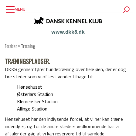
MENU
www.dkk8.dk
Forsiden
>
Træning
TRÆNINGSPLADSER.
DKK8 gennemfører hundetræning over hele øen, der er dog
fire steder som vi oftest vender tilbage til:
Hønsehuset
Østerlars Stadion
Klemensker Stadion
Allinge Stadion
Hønsehuset har den indlysende fordel, at vi her kan træne
indendørs, og for de andre steders vedkommende har vi
aftaler der gør, at vi kan reservere tid til samlede