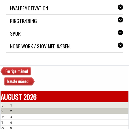
HVALPEMOTIVATION
RINGTRÆNING
SPOR
NOSE WORK / SJOV MED NÆSEN.
AUGUST 2026
L
1
S
2
M
3
T
4
O
5