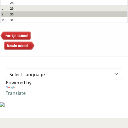
F
28
L
29
S
30
M
31
Powered by
Translate