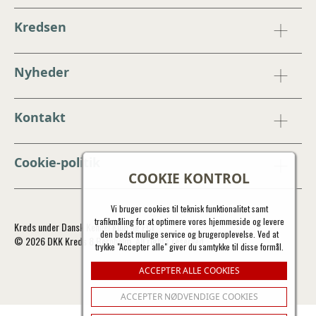
Kredsen
Nyheder
Kontakt
Cookie-politik
COOKIE KONTROL
Vi bruger cookies til teknisk funktionalitet samt
trafikmåling for at optimere vores hjemmeside og levere
Kreds under Dansk Kennel Klub og FCI
den bedst mulige service og brugeroplevelse. Ved at
© 2026 DKK Kreds 8 Bornholm. All rights reserved.
trykke "Accepter alle" giver du samtykke til disse formål.
ACCEPTER ALLE COOKIES
ACCEPTER NØDVENDIGE COOKIES