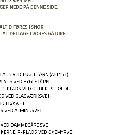
OM OG VÆR MED. 
ER NEDE PÅ DENNE SIDE.
ALTID FØRES I SNOR.
 AT DELTAGE I VORES GÅTURE.
PLADS VED FUGLETÅRN (AFLYST)
-PLADS VED FYGLETÅRN
, P-PLADS VED GILBERTSTRÆDE
ADS VED GLASVÆRKSVEJ
TEGLKÅSVEJ
DS VED ALMINDSVEJ
DS VED DAMMEGÅRDSVEJ
KKERNE. P-PLADS VED OXEMYRVEJ