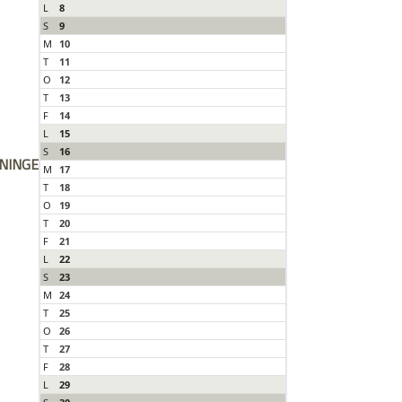
L
8
S
9
M
10
T
11
O
12
T
13
F
14
L
15
S
16
ALLE ER MEGET VELKOMNE TIL AT DELTAGE MED OG UDEN HUND.				YDERLIGERE OPLYSNINGER KAN FÅS HOS MARCH-UDVALGET: 	
M
17
T
18
O
19
T
20
F
21
L
22
S
23
M
24
T
25
O
26
T
27
F
28
L
29