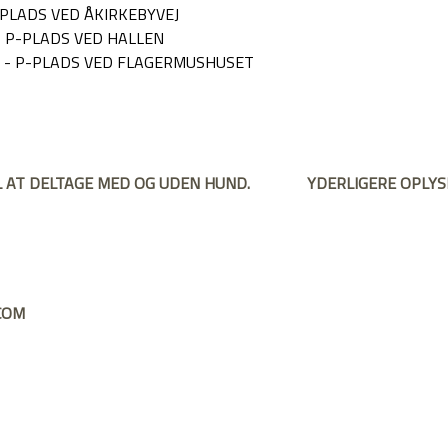
PLADS VED ÅKIRKEBYVEJ
- P-PLADS VED HALLEN
E - P-PLADS VED FLAGERMUSHUSET
MAIL: BJOERN.BENTE@GMAIL.COM					