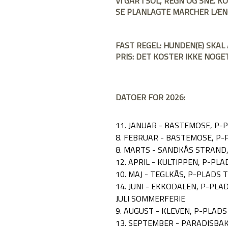
VI GÅR I SOL, REGN OG SNE. K
SE PLANLAGTE MARCHER LÆNG
FAST REGEL: HUNDEN(E) SKAL 
PRIS: DET KOSTER IKKE NOGET
DATOER FOR 2026:
11. JANUAR - BASTEMOSE, P-
8. FEBRUAR - BASTEMOSE, P
8. MARTS - SANDKÅS STRAND
12. APRIL - KULTIPPEN, P-PL
10. MAJ - TEGLKÅS, P-PLADS 
14. JUNI - EKKODALEN, P-PLA
JULI SOMMERFERIE
9. AUGUST - KLEVEN, P-PLA
13. SEPTEMBER - PARADISBA