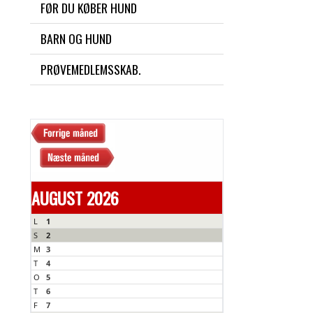
FØR DU KØBER HUND
BARN OG HUND
PRØVEMEDLEMSSKAB.
AUGUST 2026
L
1
S
2
M
3
T
4
O
5
T
6
F
7