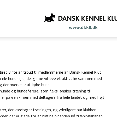
www.dkk8.dk
bred vifte af tilbud til medlemmerne af Dansk Kennel Klub.
amle hundeejer, der gerne vil leve et aktivt liv sammen med
dig der overvejer at købe hund.
 hunde og hundeførere, som f.eks. ønsker træning til
 her på øen - men med deltagere fra hele landet og med højt
rer, der varetager træningen, og yderligere har klubben
r, der er glade for at hjælpe hinanden på træningsbanen.