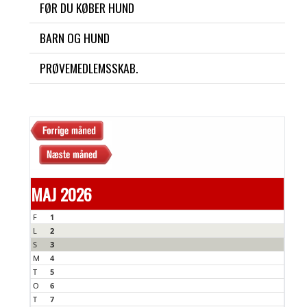
FØR DU KØBER HUND
BARN OG HUND
PRØVEMEDLEMSSKAB.
MAJ 2026
F
1
L
2
S
3
M
4
T
5
O
6
T
7