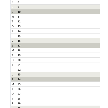
F
8
L
9
S
10
M
11
T
12
O
13
T
14
F
15
L
16
S
17
M
18
T
19
O
20
T
21
F
22
L
23
S
24
M
25
T
26
O
27
T
28
F
29