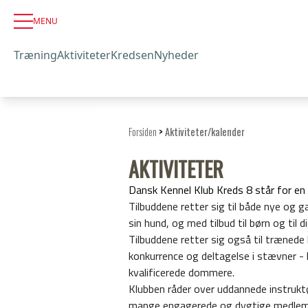
MENU
Træning
Aktiviteter
Kredsen
Nyheder
Forsiden
>
Aktiviteter/kalender
AKTIVITETER
Dansk Kennel Klub Kreds 8 står for en 
Tilbuddene retter sig til både nye og g
sin hund, og med tilbud til børn og til 
Tilbuddene retter sig også til trænede
konkurrence og deltagelse i stævner -
kvalificerede dommere.
Klubben råder over uddannede instruktø
mange engagerede og dygtige medlemme