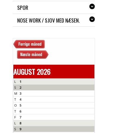
SPOR
NOSE WORK / SJOV MED NÆSEN.
AUGUST 2026
L
1
S
2
M
3
T
4
O
5
T
6
F
7
L
8
S
9