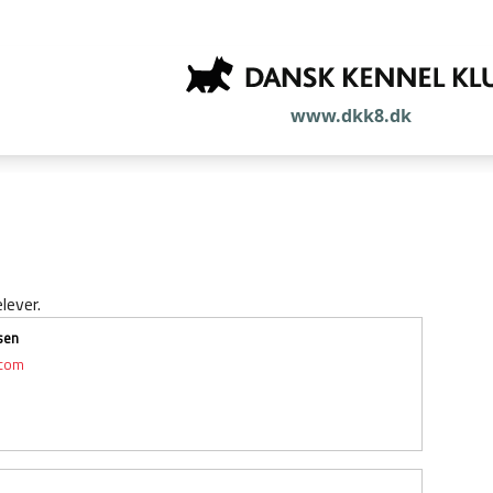
www.dkk8.dk
lever.
sen
.com