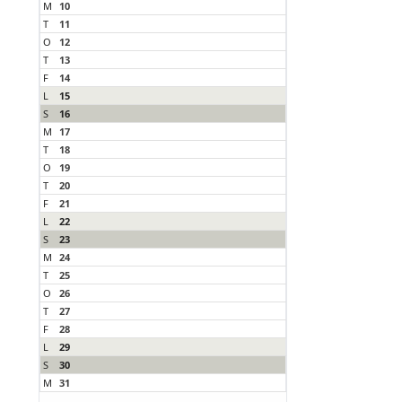
M
10
T
11
O
12
T
13
F
14
L
15
S
16
M
17
T
18
O
19
T
20
F
21
L
22
S
23
M
24
T
25
O
26
T
27
F
28
L
29
S
30
M
31