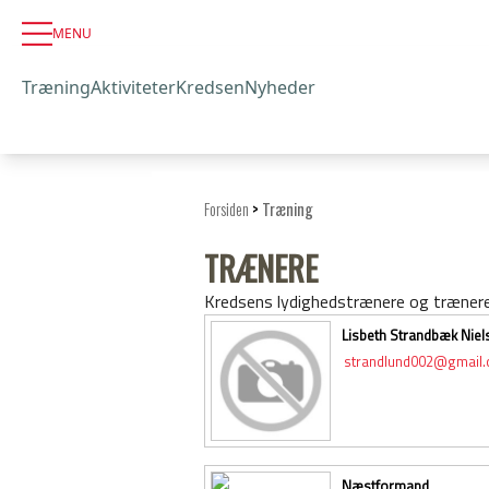
MENU
Træning
Aktiviteter
Kredsen
Nyheder
Forsiden
>
Træning
TRÆNERE
Kredsens lydighedstrænere og trænere
Lisbeth Strandbæk Niel
strandlund002@gmail
Næstformand